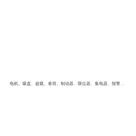
电机、吸盘、超载、卷筒、制动器、限位器、集电器、报警器、行程开关等