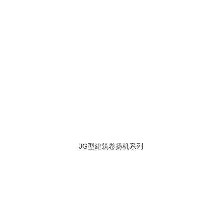
JG型建筑卷扬机系列