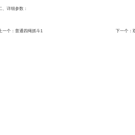
二、详细参数：
上一个：
普通四绳抓斗1
下一个：