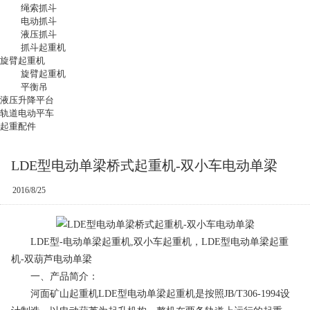
绳索抓斗
电动抓斗
液压抓斗
抓斗起重机
旋臂起重机
旋臂起重机
平衡吊
液压升降平台
轨道电动平车
起重配件
LDE型电动单梁桥式起重机-双小车电动单梁
2016/8/25
LDE型-电动单梁起重机,双小车起重机，LDE型电动单梁起重
机-双葫芦电动单梁
一、产品简介：
河面矿山起重机LDE型电动单梁起重机是按照JB/T306-1994设