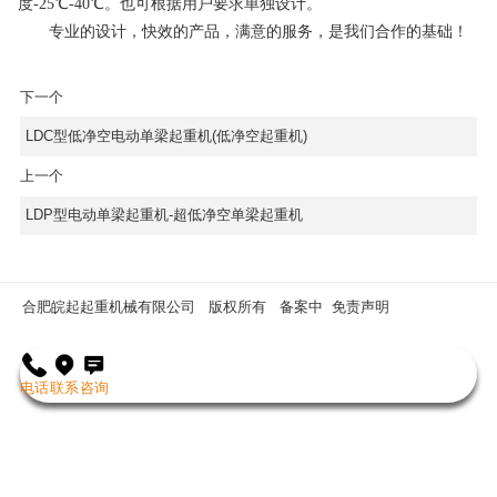
度-25℃-40℃。也可根据用户要求单独设计。
专业的设计，快效的产品，满意的服务，是我们合作的基础！
下一个
LDC型低净空电动单梁起重机(低净空起重机)
上一个
LDP型电动单梁起重机-超低净空单梁起重机
合肥皖起起重机械有限公司 版权所有
备案中
免责声明
电话
联系
咨询